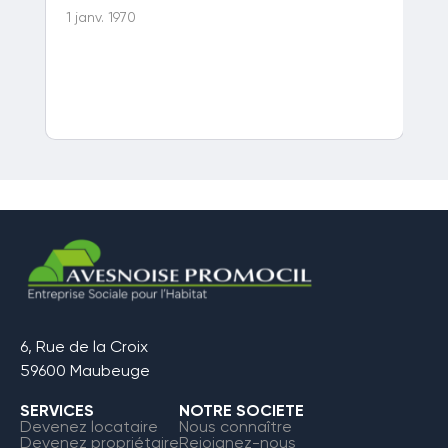
1 janv. 1970
1 j
6, Rue de la Croix
59600 Maubeuge
SERVICES
NOTRE SOCIETE
Devenez locataire
Nous connaître
Devenez propriétaire
Rejoignez-nous