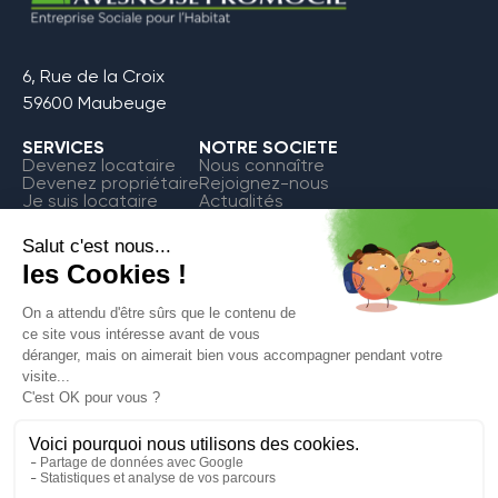
6, Rue de la Croix
59600 Maubeuge
SERVICES
NOTRE SOCIETE
Devenez locataire
Nous connaître
Devenez propriétaire
Rejoignez-nous
Je suis locataire
Actualités
FAQ
Contact
Espace Locataire