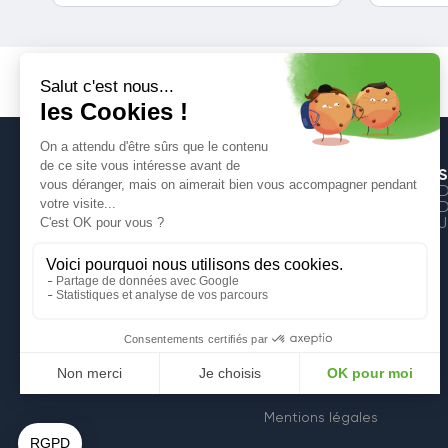
S
D
D
J
6, Rue de la Croix
59600 Maubeuge
Mentions légales