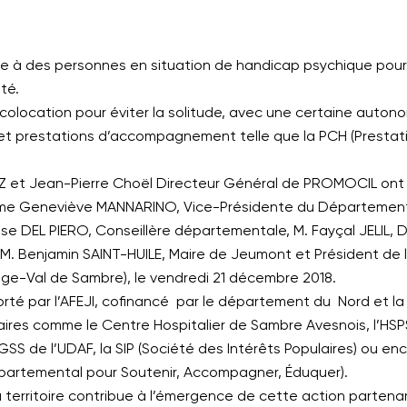
esse à des personnes en situation de handicap psychique pour
té.
 colocation pour éviter la solitude, avec une certaine autonomie
 et prestations d’accompagnement telle que la PCH (Presta
Z et Jean-Pierre Choël Directeur Général de PROMOCIL ont
Mme Geneviève MANNARINO, Vice-Présidente du Départemen
se DEL PIERO, Conseillère départementale, M. Fayçal JELIL, 
t M. Benjamin SAINT-HUILE, Maire de Jeumont et Président 
e-Val de Sambre), le vendredi 21 décembre 2018.
orté
par l’AFEJI, cofinancé par le département du Nord et
ires comme le Centre Hospitalier de Sambre Avesnois, l’HSP
AGSS de l’UDAF, la SIP (Société des Intérêts Populaires) ou en
épartemental pour Soutenir, Accompagner, Éduquer).
erritoire contribue à l’émergence de cette action partena