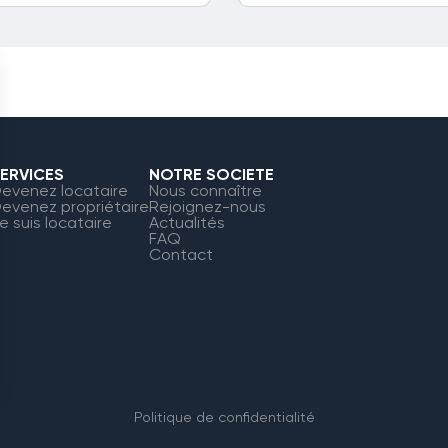
ERVICES
NOTRE SOCIETE
evenez locataire
Nous connaître
evenez propriétaire
Rejoignez-nous
e suis locataire
Actualités
FAQ
Contact
Politique de confidentialité