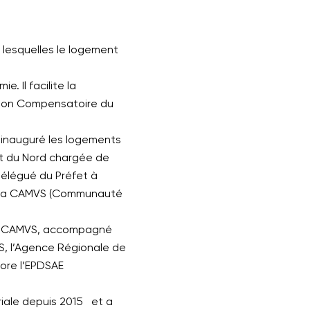
 lesquelles le logement
. Il facilite la
tion Compensatoire du
 inauguré les logements
t du Nord chargée de
Délégué du Préfet à
de la CAMVS (Communauté
 la CAMVS, accompagné
S, l’Agence Régionale de
core l’EPDSAE
riale depuis 2015 et a