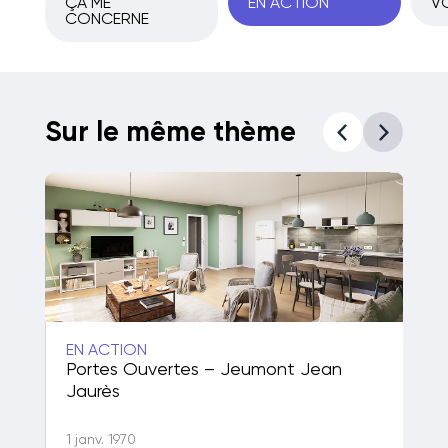
ÇA ME
EN ACTION
VO
CONCERNE
Sur le même thème
EN ACTION
EN
Portes Ouvertes – Jeumont Jean
Un
Jaurès
én
1 janv. 1970
1 j