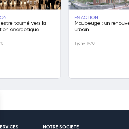
ION
EN ACTION
estre tourné vers la
Maubeuge : un renouv
tion énergétique
urbain
970
1 janv. 1970
ERVICES
NOTRE SOCIETE