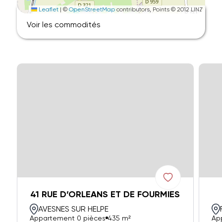
Leaflet
|
©
OpenStreetMap
contributors, Points © 2012 LINZ
Voir les commodités
41 RUE D’ORLEANS ET DE FOURMIES
AVESNES SUR HELPE
Appartement 0 pièces
435 m²
Ap