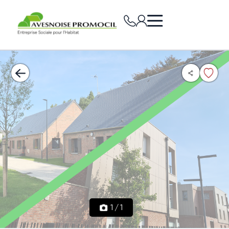
1
/
1