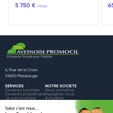
5 750 €
6
/mois
6, Rue de la Croix
59600 Maubeuge
SERVICES
NOTRE SOCIETE
Devenez locataire
Nous connaître
Devenez propriétaire
Rejoignez-nous
Je suis locataire
Actualités
FAQ
Contact