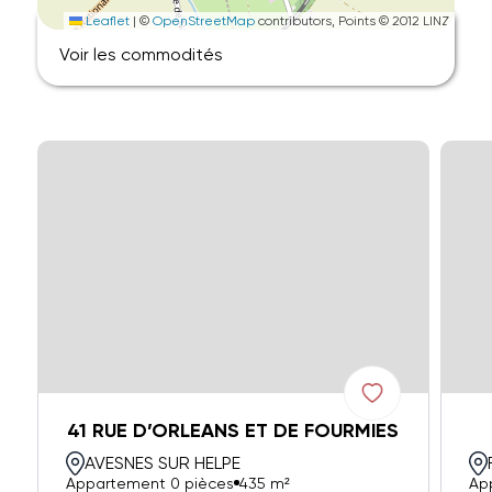
Leaflet
|
©
OpenStreetMap
contributors, Points © 2012 LINZ
Voir les commodités
41 RUE D’ORLEANS ET DE FOURMIES
AVESNES SUR HELPE
Appartement 0 pièces
435 m²
Ap