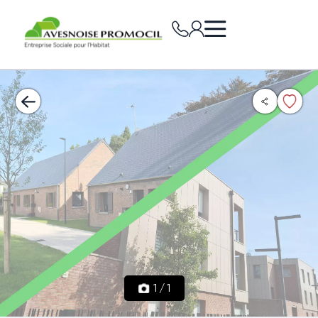
1
/
1