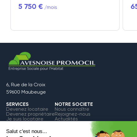
5 750 €
6
/mois
6, Rue de la Croix
59600 Maubeuge
SERVICES
NOTRE SOCIETE
Devenez locataire
Nous connaître
Devenez propriétaire
Rejoignez-nous
Je suis locataire
Actualités
FAQ
Contact