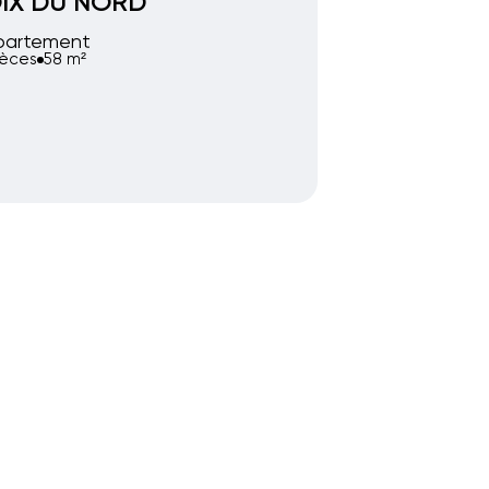
IX DU NORD
partement
ièces
58 m²