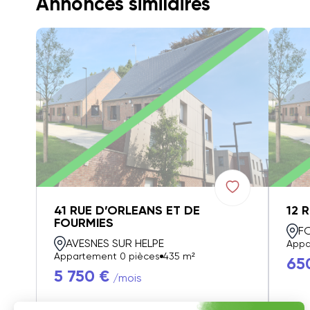
Annonces similaires
41 RUE D’ORLEANS ET DE
12 
FOURMIES
F
AVESNES SUR HELPE
Appa
Appartement 0 pièces
435 m²
65
5 750 €
/mois