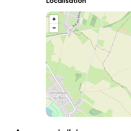
Localisation
+
−