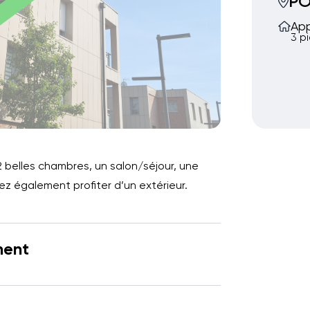
PO
Ap
3 p
belles chambres, un salon/séjour, une
rez également profiter d’un extérieur.
ment