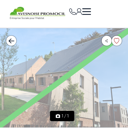
1
/
1