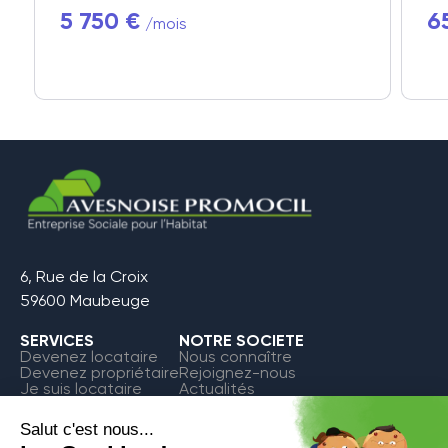
5 750 €
6
/mois
6, Rue de la Croix
59600 Maubeuge
SERVICES
NOTRE SOCIETE
Devenez locataire
Nous connaître
Devenez propriétaire
Rejoignez-nous
Je suis locataire
Actualités
FAQ
Contact