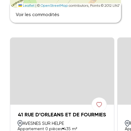
Leaflet
|
©
OpenStreetMap
contributors, Points © 2012 LINZ
Voir les commodités
41 RUE D’ORLEANS ET DE FOURMIES
AVESNES SUR HELPE
Appartement 0 pièces
435 m²
Ap