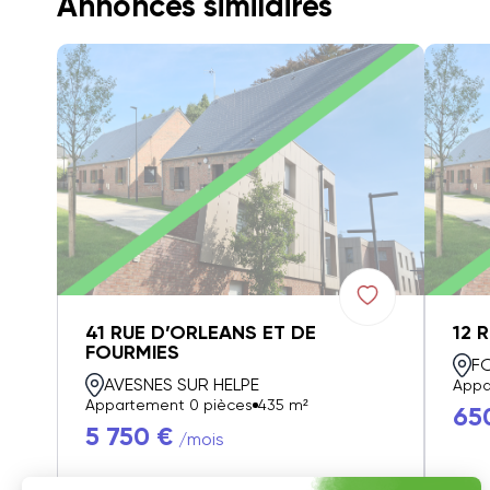
Annonces similaires
41 RUE D’ORLEANS ET DE
12 
FOURMIES
F
AVESNES SUR HELPE
Appa
Appartement 0 pièces
435 m²
65
5 750 €
/mois