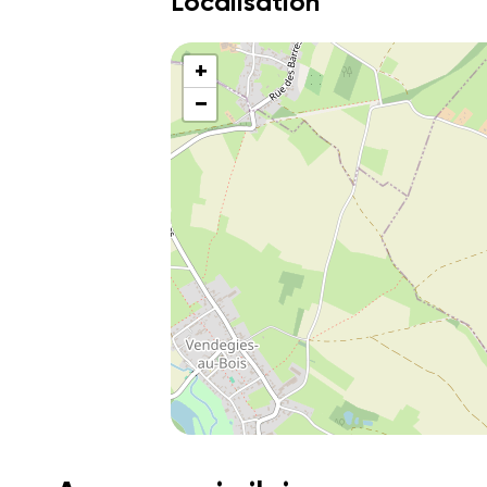
Localisation
+
−