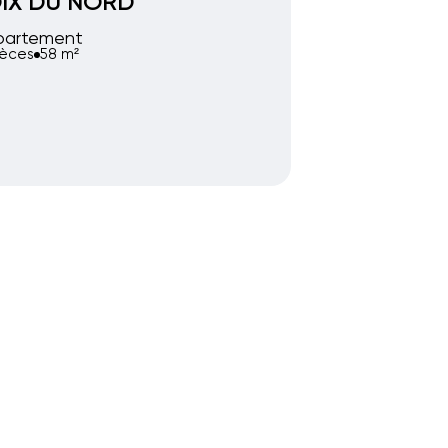
IX DU NORD
partement
ièces
58 m²