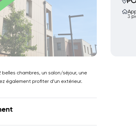
PO
Ap
3 p
belles chambres, un salon/séjour, une
rez également profiter d’un extérieur.
ment