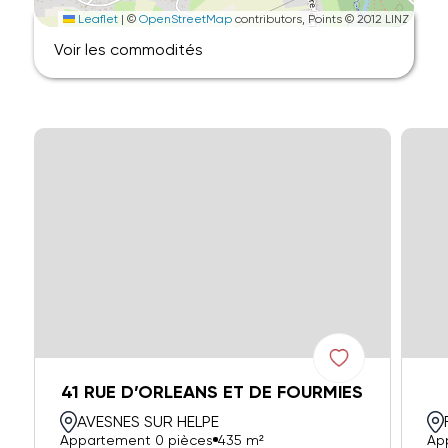
Leaflet
|
©
OpenStreetMap
contributors, Points © 2012 LINZ
Voir les commodités
41 RUE D’ORLEANS ET DE FOURMIES
AVESNES SUR HELPE
Appartement 0 pièces
435 m²
Ap