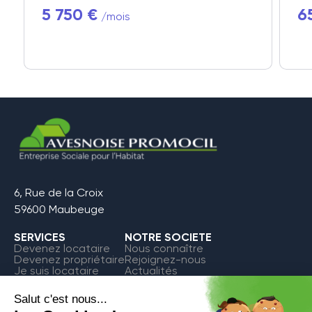
5 750 €
6
/mois
6, Rue de la Croix
59600 Maubeuge
SERVICES
NOTRE SOCIETE
Devenez locataire
Nous connaître
Devenez propriétaire
Rejoignez-nous
Je suis locataire
Actualités
FAQ
Contact