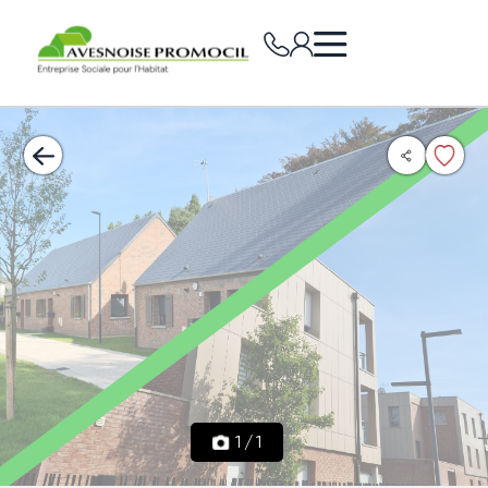
1
/
1