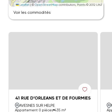
Leaflet
|
©
OpenStreetMap
contributors, Points © 2012 LINZ
Voir les commodités
41 RUE D’ORLEANS ET DE FOURMIES
AVESNES SUR HELPE
Appartement 0 pièces
435 m²
Ap