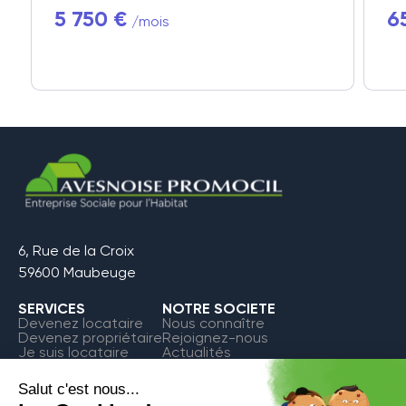
5 750 €
6
/mois
6, Rue de la Croix
59600 Maubeuge
SERVICES
NOTRE SOCIETE
Devenez locataire
Nous connaître
Devenez propriétaire
Rejoignez-nous
Je suis locataire
Actualités
FAQ
Contact