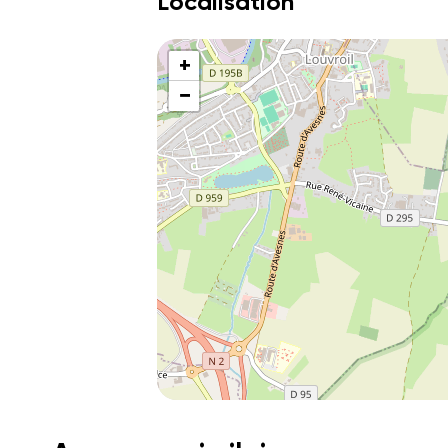
Localisation
+
−