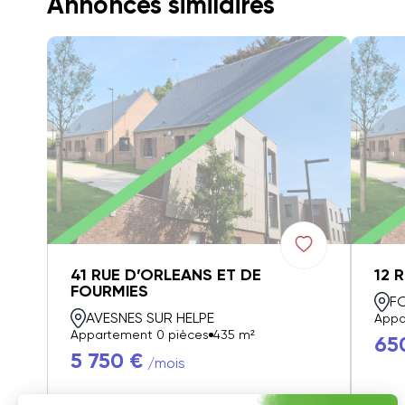
Annonces similaires
41 RUE D’ORLEANS ET DE
12 
FOURMIES
F
AVESNES SUR HELPE
Appa
Appartement 0 pièces
435 m²
65
5 750 €
/mois