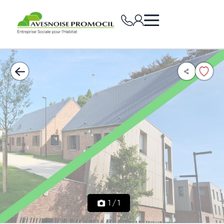
1
/
1