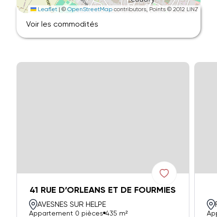
Leaflet
|
©
OpenStreetMap
contributors, Points © 2012 LINZ
Voir les commodités
41 RUE D’ORLEANS ET DE FOURMIES
AVESNES SUR HELPE
Appartement 0 pièces
435 m²
Ap