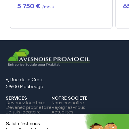
5 750 €
6
/mois
6, Rue de la Croix
59600 Maubeuge
SERVICES
NOTRE SOCIETE
Devenez locataire
Nous connaître
Devenez propriétaire
Rejoignez-nous
Je suis locataire
Actualités
FAQ
Contact