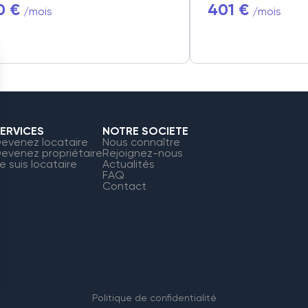
0 €
401 €
/mois
/mois
ERVICES
NOTRE SOCIETE
evenez locataire
Nous connaître
evenez propriétaire
Rejoignez-nous
e suis locataire
Actualités
FAQ
Contact
Politique de confidentialité