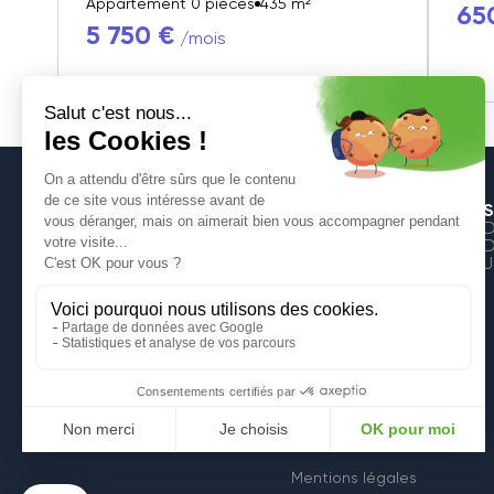
Appartement 0 pièces
435 m²
65
5 750 €
/mois
S
D
D
J
6, Rue de la Croix
59600 Maubeuge
Mentions légales