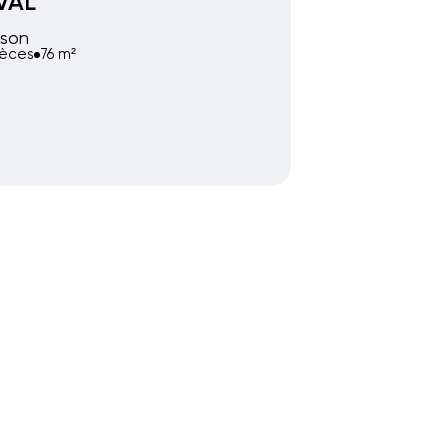
VAL
son
ièces
76 m²