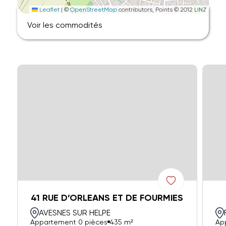
Leaflet
|
©
OpenStreetMap
contributors, Points © 2012 LINZ
Voir les commodités
41 RUE D’ORLEANS ET DE FOURMIES
AVESNES SUR HELPE
Appartement 0 pièces
435 m²
Ap