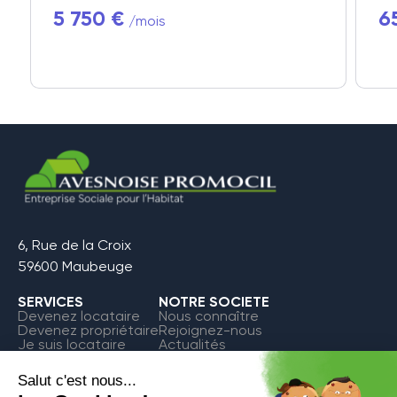
5 750 €
6
/mois
6, Rue de la Croix
59600 Maubeuge
SERVICES
NOTRE SOCIETE
Devenez locataire
Nous connaître
Devenez propriétaire
Rejoignez-nous
Je suis locataire
Actualités
FAQ
Contact