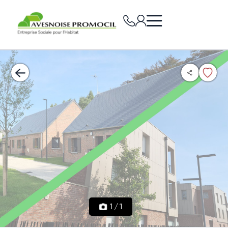
1
/
1