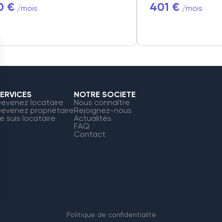
0 €
401 €
/mois
/mois
ERVICES
NOTRE SOCIETE
evenez locataire
Nous connaître
evenez propriétaire
Rejoignez-nous
e suis locataire
Actualités
FAQ
Contact
Politique de confidentialité