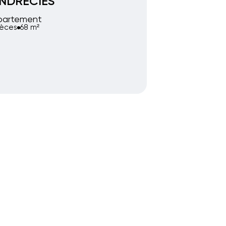
NDRECIES
partement
ièces
68 m²