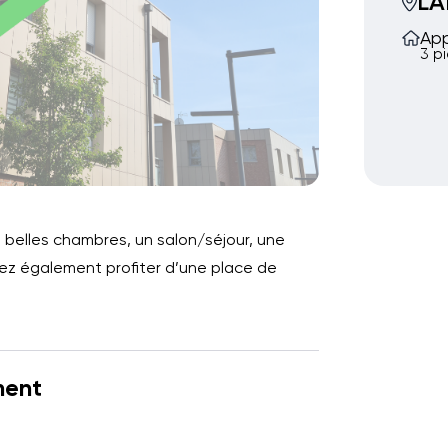
LA
Ap
3 p
belles chambres, un salon/séjour, une
rrez également profiter d’une place de
ment