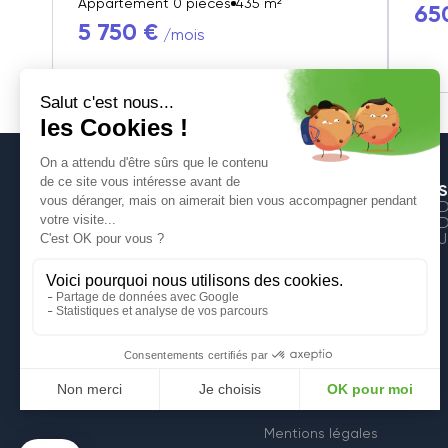
Appartement 0 pièces
435 m²
65
5 750 €
/mois
S
D
D
J
6, Rue de la Croix
59600 Maubeuge
Mentions légales