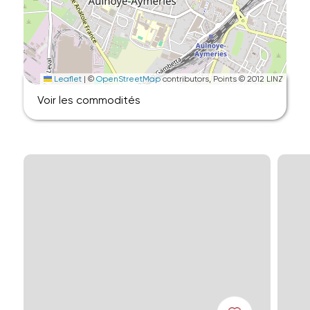
Leaflet
|
©
OpenStreetMap
contributors, Points © 2012 LINZ
Voir les commodités