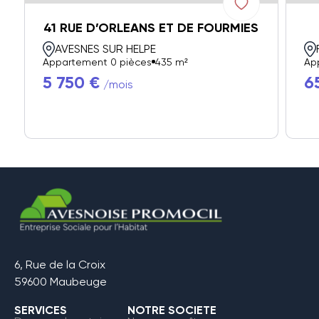
41 RUE D’ORLEANS ET DE FOURMIES
AVESNES SUR HELPE
Appartement 0 pièces
435 m²
Ap
5 750 €
6
/mois
6, Rue de la Croix
59600 Maubeuge
SERVICES
NOTRE SOCIETE