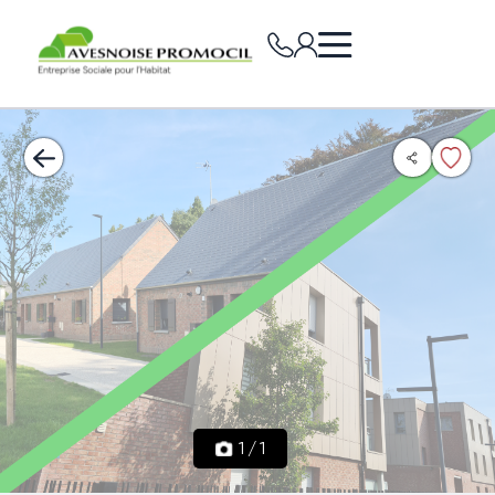
1
/
1