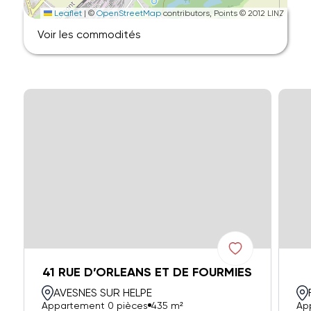
Leaflet
|
©
OpenStreetMap
contributors, Points © 2012 LINZ
Voir les commodités
41 RUE D’ORLEANS ET DE FOURMIES
AVESNES SUR HELPE
Appartement 0 pièces
435 m²
Ap