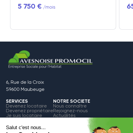
5 750 €
6
/mois
6, Rue de la Croix
59600 Maubeuge
SERVICES
NOTRE SOCIETE
Devenez locataire
Nous connaître
Devenez propriétaire
Rejoignez-nous
Je suis locataire
Actualités
FAQ
Contact