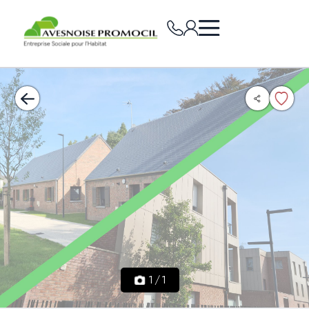
1
/
1