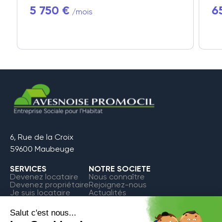
5 750 €
6
/mois
6, Rue de la Croix
59600 Maubeuge
SERVICES
NOTRE SOCIETE
Devenez locataire
Nous connaître
Devenez propriétaire
Rejoignez-nous
Je suis locataire
Actualités
FAQ
Contact