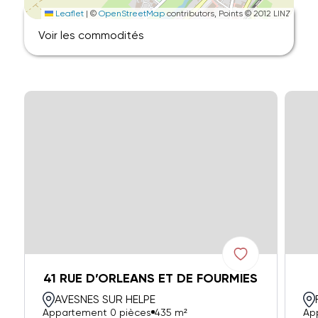
Leaflet
|
©
OpenStreetMap
contributors, Points © 2012 LINZ
Voir les commodités
41 RUE D’ORLEANS ET DE FOURMIES
AVESNES SUR HELPE
Appartement 0 pièces
435 m²
Ap