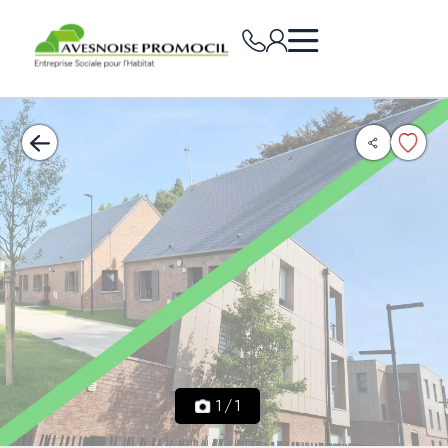
1
/
1