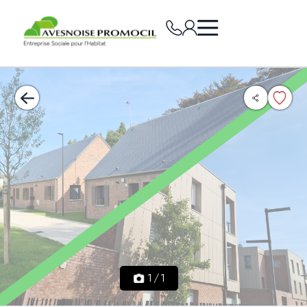
1
/
1