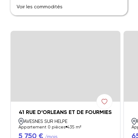
Voir les commodités
41 RUE D’ORLEANS ET DE FOURMIES
AVESNES SUR HELPE
Appartement 0 pièces
435 m²
Ap
5 750 €
6
/mois