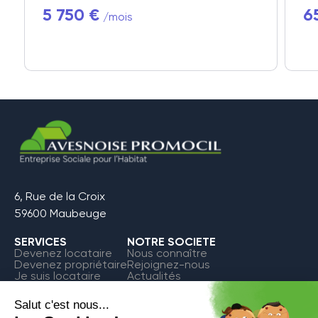
5 750 €
6
/mois
6, Rue de la Croix
59600 Maubeuge
SERVICES
NOTRE SOCIETE
Devenez locataire
Nous connaître
Devenez propriétaire
Rejoignez-nous
Je suis locataire
Actualités
FAQ
Contact