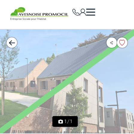
1
/
1