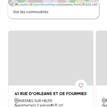
Leaflet
|
©
OpenStreetMap
contributors, Points © 2012 LINZ
Voir les commodités
41 RUE D’ORLEANS ET DE FOURMIES
AVESNES SUR HELPE
Appartement 0 pièces
435 m²
Ap