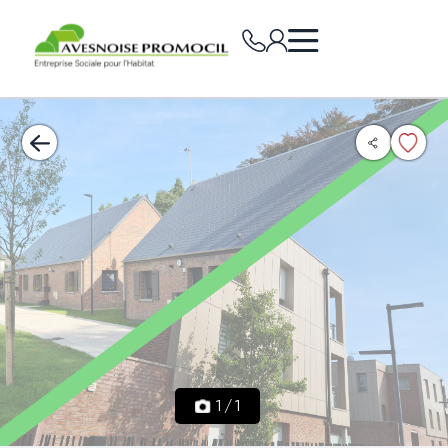
1
/
1