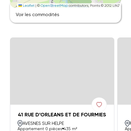
Leaflet
|
©
OpenStreetMap
contributors, Points © 2012 LINZ
Voir les commodités
41 RUE D’ORLEANS ET DE FOURMIES
AVESNES SUR HELPE
Appartement 0 pièces
435 m²
Ap