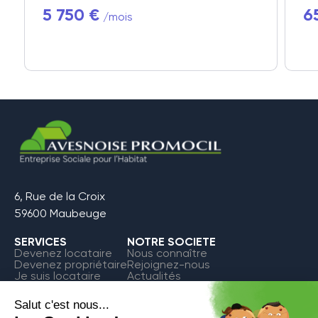
5 750 €
6
/mois
6, Rue de la Croix
59600 Maubeuge
SERVICES
NOTRE SOCIETE
Devenez locataire
Nous connaître
Devenez propriétaire
Rejoignez-nous
Je suis locataire
Actualités
FAQ
Contact