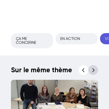
ÇA ME
EN ACTION
VO
CONCERNE
Sur le même thème