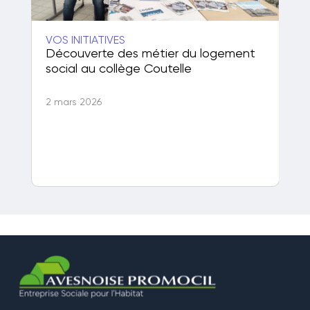
VOS INITIATIVES
VOS
Découverte des métier du logement
Av
social au collège Coutelle
Ve
2 mars 2026
1 j