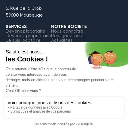
6, Rue de la Croix
59600 Maubeuge
SERVICES
NOTRE SOCIETE
Devenez locataire
Nous connaître
Devenez propriétaire
Rejoignez-nous
Je suis locataire
Actualités
FAQ
Contact
Espace Locataire
Copyright
©
Mentions
Politique de
Avesnoise