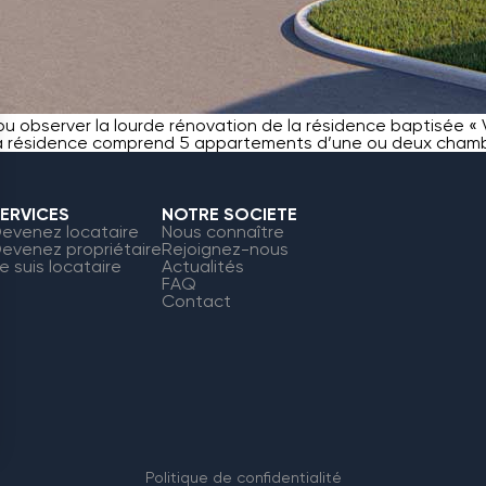
u observer la lourde rénovation de la résidence baptisée « Vil
 La résidence comprend 5 appartements d’une ou deux chambr
ERVICES
NOTRE SOCIETE
evenez locataire
Nous connaître
evenez propriétaire
Rejoignez-nous
e suis locataire
Actualités
FAQ
Contact
Politique de confidentialité