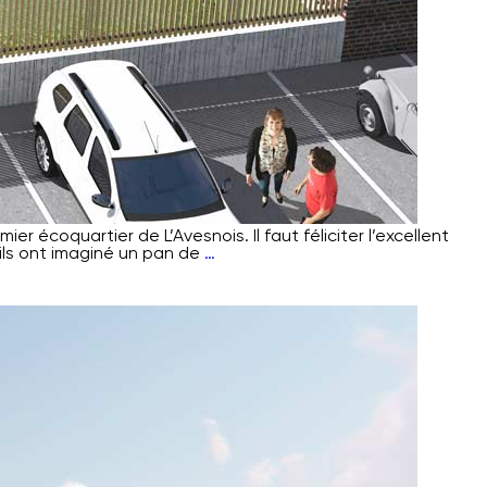
r écoquartier de L’Avesnois. Il faut féliciter l’excellent
La
 ils ont imaginé un pan de
…
Verrerie
Blanche
et
la
ville
d’Anor
obtiennent
le
Label
National
EcoQuartier