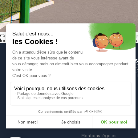
Ces derniers mois, les riverains de l’Allée des Mésanges ont p
locataires ont pu emménager au début du mois de juillet !
S
D
D
J
6, Rue de la Croix
59600 Maubeuge
Mentions légales