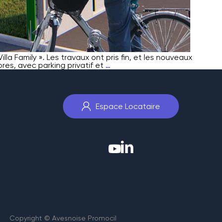
la Family ». Les travaux ont pris fin, et les nouveaux
Anor
es, avec parking privatif et
…
:
Allée
des
Mésanges
Espace Locataire
Copyright © Avesnoise Promocil