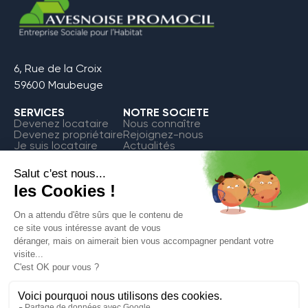
6, Rue de la Croix
59600 Maubeuge
SERVICES
NOTRE SOCIETE
Devenez locataire
Nous connaître
Devenez propriétaire
Rejoignez-nous
Je suis locataire
Actualités
FAQ
Contact
Espace Locataire