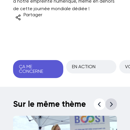
à notre empreinte numérique, même en dehors
de cette journée mondiale dédiée !
Partager
ÇA ME
EN ACTION
VO
CONCERNE
Sur le même thème