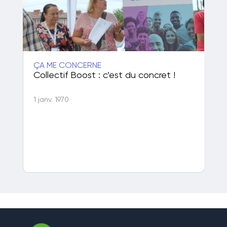
ÇA ME CONCERNE
ÇA
50
Collectif Boost : c’est du concret !
Po
de
1 janv. 1970
1 j