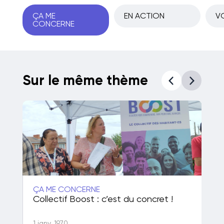
ÇA ME
EN ACTION
VO
CONCERNE
Sur le même thème
ÇA ME CONCERNE
ÇA
50
Collectif Boost : c’est du concret !
Po
de
1 janv. 1970