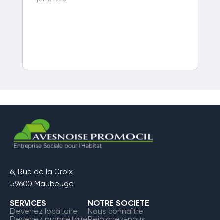
1 j
6, Rue de la Croix
59600 Maubeuge
SERVICES
NOTRE SOCIETE
Devenez locataire
Nous connaître
Devenez propriétaire
Rejoignez-nous