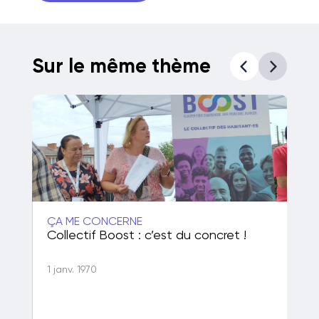
Sur le même thème
ÇA ME CONCERNE
ÇA
50
Collectif Boost : c’est du concret !
Po
de
1 janv. 1970
1 j