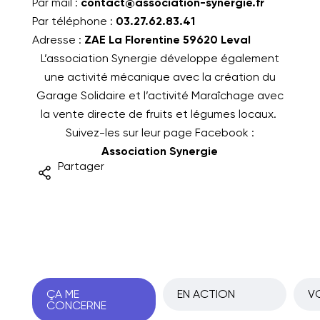
Par mail :
contact@association-synergie.fr
Par téléphone :
03.27.62.83.41
Adresse :
ZAE La Florentine 59620 Leval
L’association Synergie développe également
une activité mécanique avec la création du
Garage Solidaire et l’activité Maraîchage avec
la vente directe de fruits et légumes locaux.
Suivez-les sur leur page Facebook :
Association Synergie
Partager
ÇA ME
EN ACTION
VO
CONCERNE