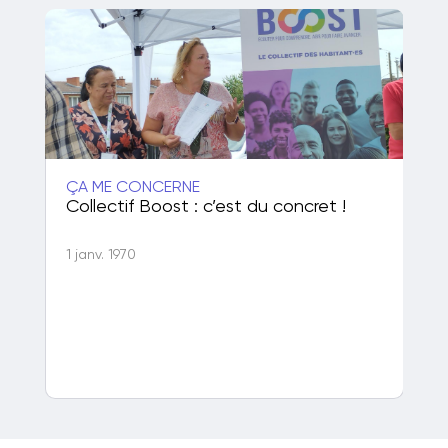
ÇA ME CONCERNE
ÇA
50
Collectif Boost : c’est du concret !
Po
de
1 janv. 1970
1 j