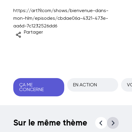
https://art19.com/shows/bienvenue-dans-
mon-hlm/episodes/cbdae06a-4321-473e-
aa6d-7c1232526dd6
Partager
ÇA ME
EN ACTION
VO
CONCERNE
Sur le même thème