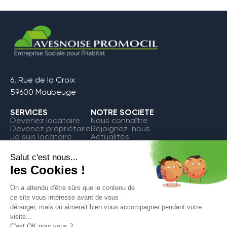
6, Rue de la Croix
59600 Maubeuge
SERVICES
NOTRE SOCIETE
Devenez locataire
Nous connaître
Devenez propriétaire
Rejoignez-nous
Je suis locataire
Actualités
FAQ
Contact
Espace Locataire