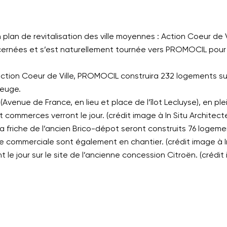
on plan de revitalisation des ville moyennes : Action Coeur de 
oncernées et s’est naturellement tournée vers PROMOCIL pou
’action Coeur de Ville, PROMOCIL construira 232 logements su
euge.
e (Avenue de France, en lieu et place de l’îlot Lecluyse), en pl
commerces verront le jour. (crédit image à In Situ Architect
a friche de l’ancien Brico-dépot seront construits 76 logeme
 commerciale sont également en chantier. (crédit image à In
t le jour sur le site de l’ancienne concession Citroën. (crédit