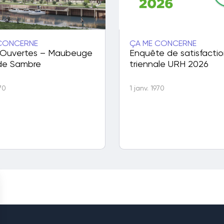
CONCERNE
ÇA ME CONCERNE
 Ouvertes – Maubeuge
Enquête de satisfacti
de Sambre
triennale URH 2026
970
1 janv. 1970