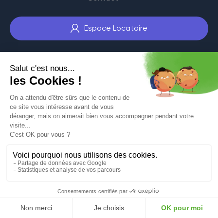
Espace Locataire
Copyright
©
Mentions
Politique de
Avesnoise
légales
confidentialité
Promocil