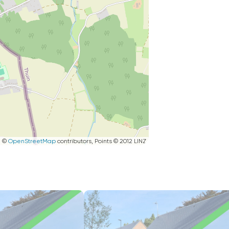
|
©
OpenStreetMap
contributors, Points © 2012 LINZ