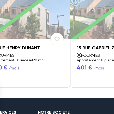
RUE HENRY DUNANT
15 RUE GABRIEL 
OURMIES
FOURMIES
rtement 0 pièces
120 m²
Appartement 0 pièce
0 €
401 €
/mois
/mois
ERVICES
NOTRE SOCIETE