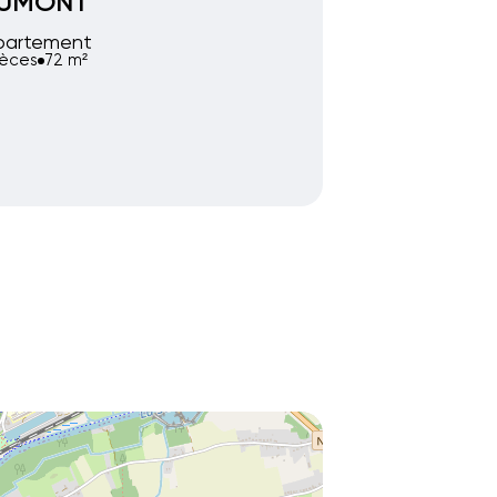
EUMONT
partement
ièces
72 m²