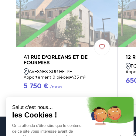
41 RUE D’ORLEANS ET DE
12 
FOURMIES
F
AVESNES SUR HELPE
Appa
Appartement 0 pièces
435 m²
65
5 750 €
/mois
S