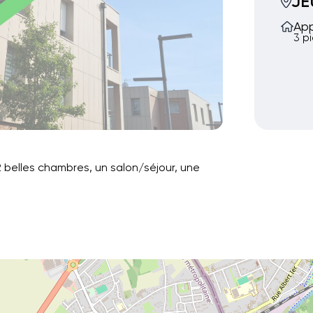
J
Ap
3 p
belles chambres, un salon/séjour, une