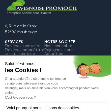
6, Rue de la Croix
59600 Maubeuge
SERVICES
NOTRE SOCIETE
Devenez locataire
Nous connaître
Devenez propriétaire
Rejoignez-nous
Je suis locataire
Actualités
FAQ
Contact
Espace Locataire