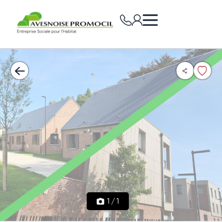
1
/
1