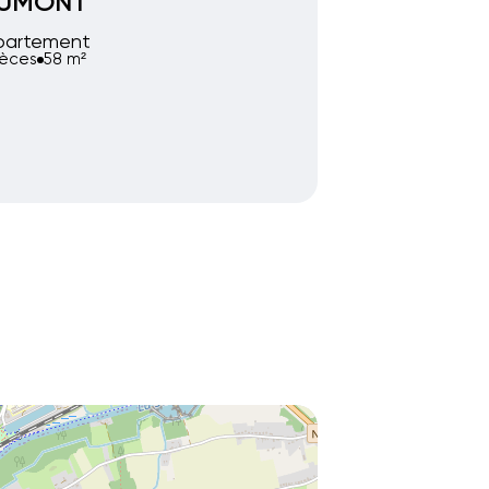
EUMONT
partement
ièces
58 m²