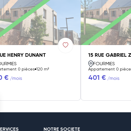
RUE HENRY DUNANT
15 RUE GABRIEL 
OURMIES
FOURMIES
rtement 0 pièces
120 m²
Appartement 0 pièce
0 €
401 €
/mois
/mois
ERVICES
NOTRE SOCIETE