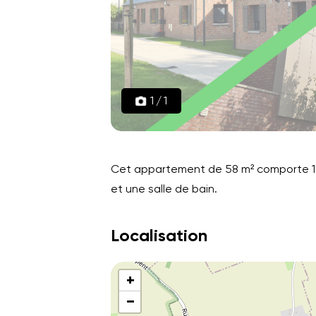
1
/
1
Cet appartement de 58 m² comporte 1 b
et une salle de bain.
Localisation
+
−