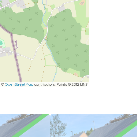
|
©
OpenStreetMap
contributors, Points © 2012 LINZ