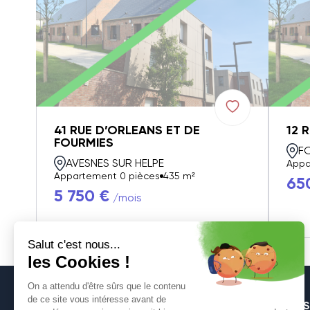
41 RUE D’ORLEANS ET DE
12 
FOURMIES
F
AVESNES SUR HELPE
Appa
Appartement 0 pièces
435 m²
65
5 750 €
/mois
S