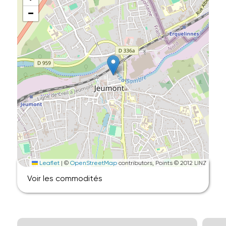
−
Leaflet
|
©
OpenStreetMap
contributors, Points © 2012 LINZ
Voir les commodités