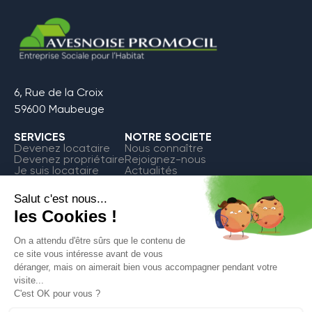
6, Rue de la Croix
59600 Maubeuge
SERVICES
NOTRE SOCIETE
Devenez locataire
Nous connaître
Devenez propriétaire
Rejoignez-nous
Je suis locataire
Actualités
FAQ
Contact
Espace Locataire