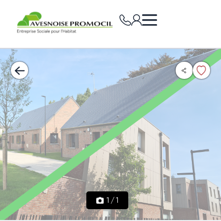
1
/
1