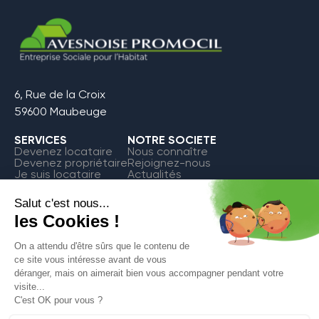
6, Rue de la Croix
59600 Maubeuge
SERVICES
NOTRE SOCIETE
Devenez locataire
Nous connaître
Devenez propriétaire
Rejoignez-nous
Je suis locataire
Actualités
FAQ
Contact
Espace Locataire