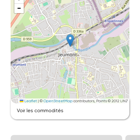
−
Leaflet
|
©
OpenStreetMap
contributors, Points © 2012 LINZ
Voir les commodités