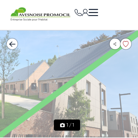
1
/
1