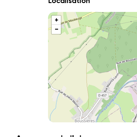
Localisation
+
−