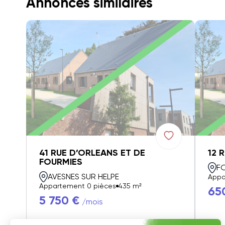
Annonces similaires
41 RUE D’ORLEANS ET DE
12 
FOURMIES
F
AVESNES SUR HELPE
Appa
Appartement 0 pièces
435 m²
65
5 750 €
/mois