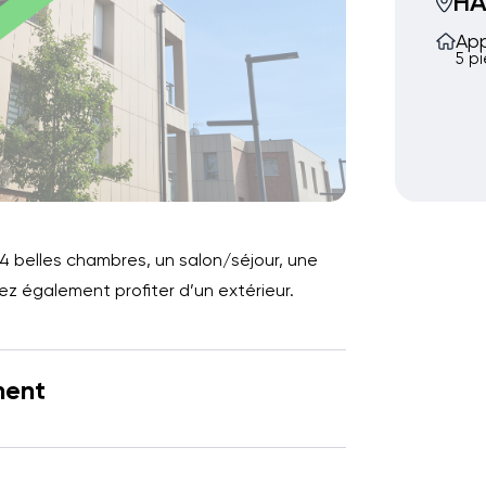
H
Ap
5 p
 belles chambres, un salon/séjour, une
rez également profiter d’un extérieur.
ment