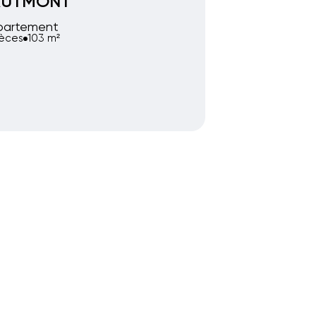
AUTMONT
partement
ièces
103 m²