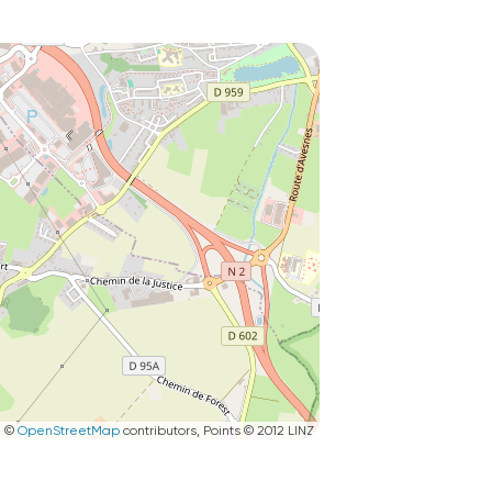
|
©
OpenStreetMap
contributors, Points © 2012 LINZ