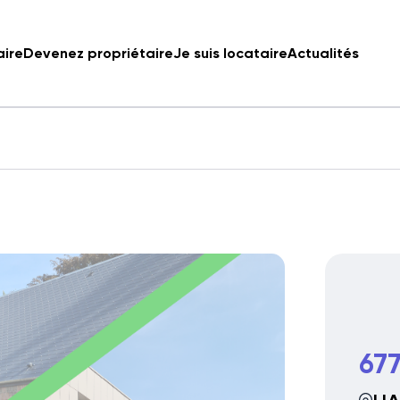
aire
Devenez propriétaire
Je suis locataire
Actualités
677