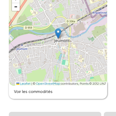
−
Leaflet
|
©
OpenStreetMap
contributors, Points © 2012 LINZ
Voir les commodités