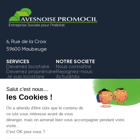
6, Rue de la Croix
59600 Maubeuge
SERVICES
NOTRE SOCIETE
Devenez locataire
Nous connaître
Devenez propriétaire
Rejoignez-nous
Je suis locataire
Actualités
FAQ
Contact
Espace Locataire