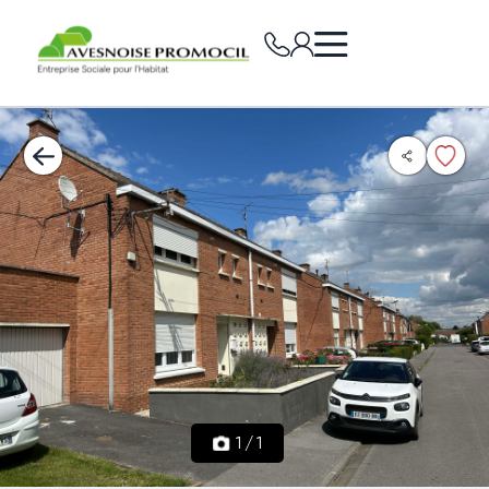
1
/
1