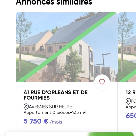
Annonces similaires
41 RUE D’ORLEANS ET DE
12 
FOURMIES
F
AVESNES SUR HELPE
Appa
Appartement 0 pièces
435 m²
65
5 750 €
/mois