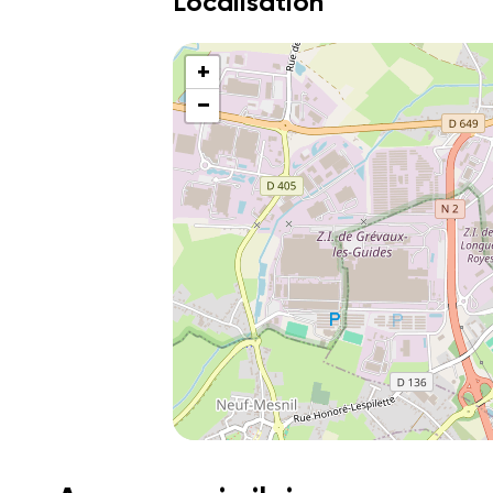
Localisation
+
−