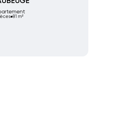
AUBEUGE
partement
ièces
81 m²