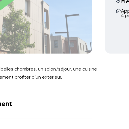
M
Ap
4 p
elles chambres, un salon/séjour, une cuisine
ement profiter d’un extérieur.
ment