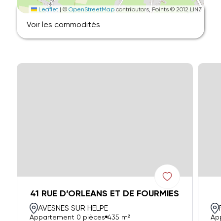
Leaflet
|
©
OpenStreetMap
contributors, Points © 2012 LINZ
Voir les commodités
41 RUE D’ORLEANS ET DE FOURMIES
AVESNES SUR HELPE
Appartement 0 pièces
435 m²
Ap