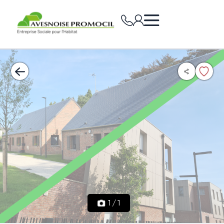
1
/
1