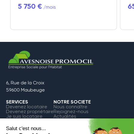
5 750 €
6
/mois
6, Rue de la Croix
59600 Maubeuge
SERVICES
NOTRE SOCIETE
Devenez locataire
Nous connaître
Devenez propriétaire
Rejoignez-nous
Je suis locataire
Actualités
FAQ
Contact