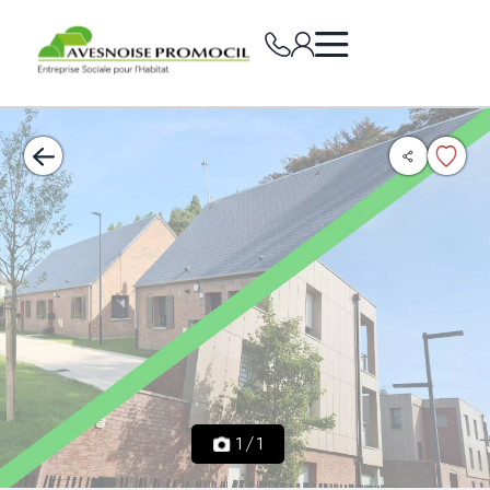
1
/
1