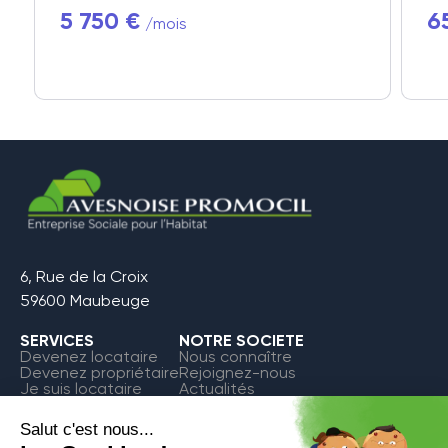
5 750 €
6
/mois
6, Rue de la Croix
59600 Maubeuge
SERVICES
NOTRE SOCIETE
Devenez locataire
Nous connaître
Devenez propriétaire
Rejoignez-nous
Je suis locataire
Actualités
FAQ
Contact