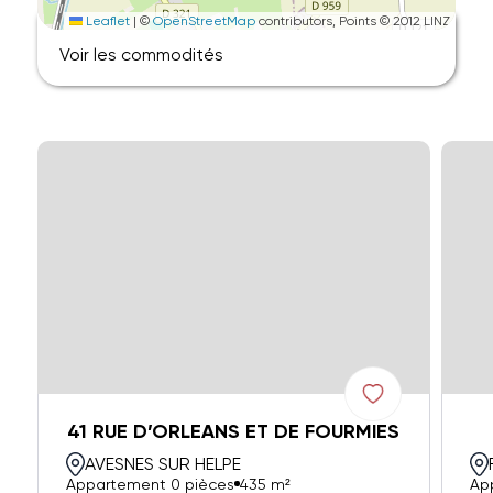
Leaflet
|
©
OpenStreetMap
contributors, Points © 2012 LINZ
Voir les commodités
41 RUE D’ORLEANS ET DE FOURMIES
AVESNES SUR HELPE
Appartement 0 pièces
435 m²
Ap