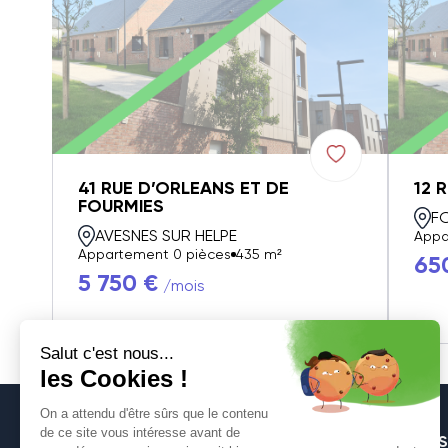
41 RUE D’ORLEANS ET DE
12 
FOURMIES
F
AVESNES SUR HELPE
Appa
Appartement 0 pièces
435 m²
65
5 750 €
/mois
S