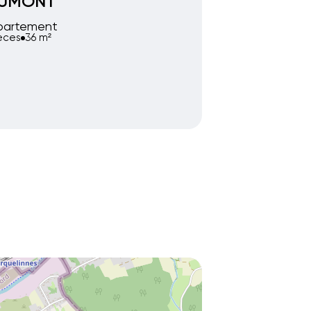
EUMONT
partement
ièces
36 m²