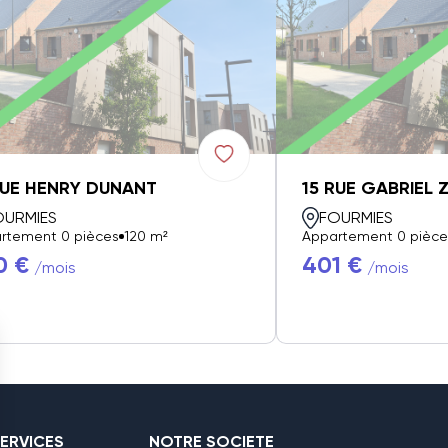
RUE HENRY DUNANT
15 RUE GABRIEL 
OURMIES
FOURMIES
rtement 0 pièces
120 m²
Appartement 0 pièce
0 €
401 €
/mois
/mois
ERVICES
NOTRE SOCIETE