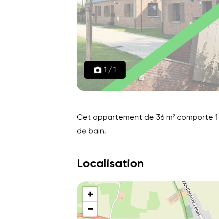
1
/
1
Cet appartement de 36 m² comporte 1 be
de bain.
Localisation
+
−