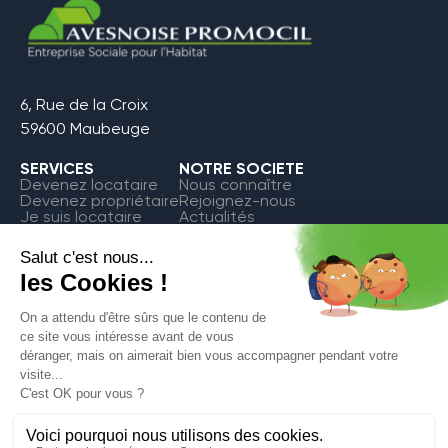
6, Rue de la Croix
59600 Maubeuge
SERVICES
NOTRE SOCIETE
Devenez locataire
Nous connaître
Devenez propriétaire
Rejoignez-nous
Je suis locataire
Actualités
FAQ
Contact
Espace Locataire