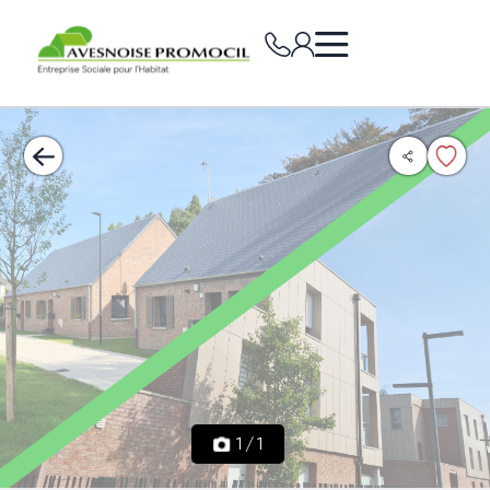
1
/
1