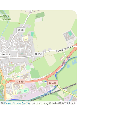
|
©
OpenStreetMap
contributors, Points © 2012 LINZ