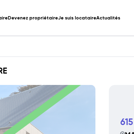
aire
Devenez propriétaire
Je suis locataire
Actualités
RE
615