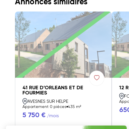
Annonces similaires
41 RUE D’ORLEANS ET DE
12 
FOURMIES
F
AVESNES SUR HELPE
Appa
Appartement 0 pièces
435 m²
65
5 750 €
/mois