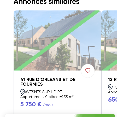
Annonces similaires
41 RUE D’ORLEANS ET DE
12 
FOURMIES
F
AVESNES SUR HELPE
Appa
Appartement 0 pièces
435 m²
65
5 750 €
/mois