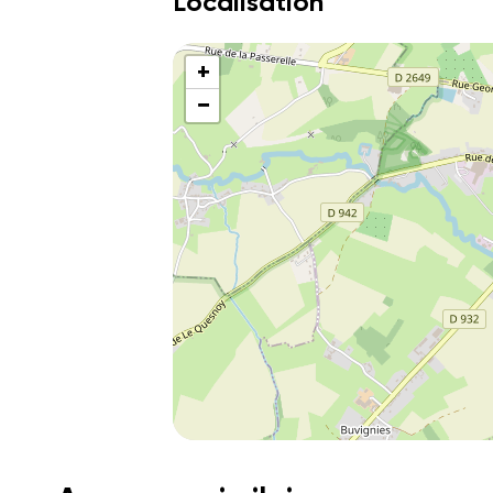
Localisation
+
−