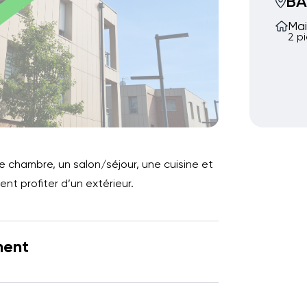
BA
Mai
2 p
 chambre, un salon/séjour, une cuisine et
nt profiter d’un extérieur.
ment