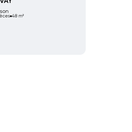
VAY
son
ièces
48 m²