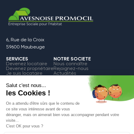
6, Rue de la Croix
59600 Maubeuge
SERVICES
NOTRE SOCIETE
Devenez locataire
Nous connaître
Devenez propriétaire
Rejoignez-nous
Je suis locataire
Actualités
FAQ
Contact
Espace Locataire