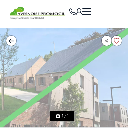
1
/
1