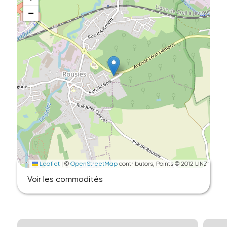
−
Leaflet
|
©
OpenStreetMap
contributors, Points © 2012 LINZ
Voir les commodités