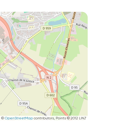
|
©
OpenStreetMap
contributors, Points © 2012 LINZ