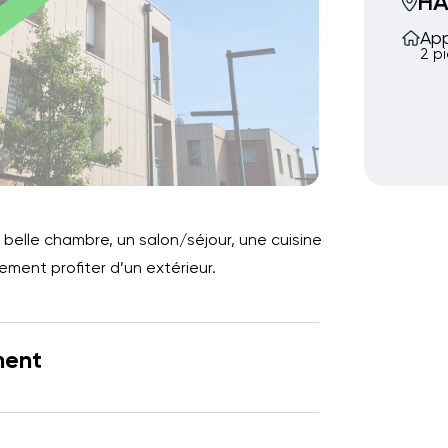
H
Ap
2 p
elle chambre, un salon/séjour, une cuisine
ement profiter d’un extérieur.
ment