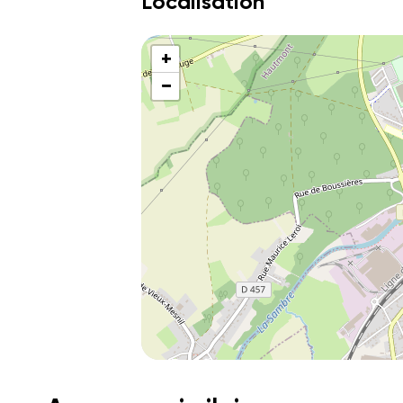
Localisation
+
−