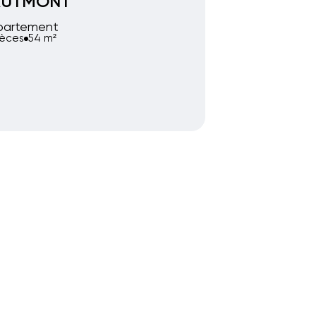
AUTMONT
partement
ièces
54 m²