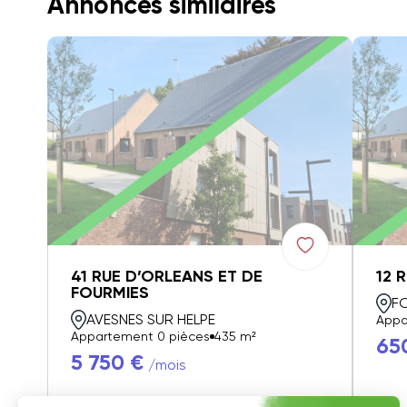
Annonces similaires
41 RUE D’ORLEANS ET DE
12 
FOURMIES
F
AVESNES SUR HELPE
Appa
Appartement 0 pièces
435 m²
65
5 750 €
/mois