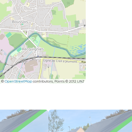
|
©
OpenStreetMap
contributors, Points © 2012 LINZ