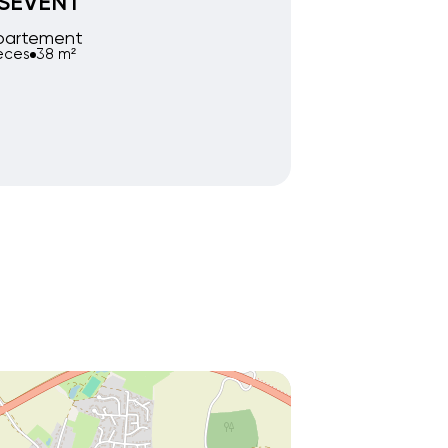
SEVENT
partement
ièces
38 m²