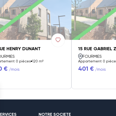
RUE HENRY DUNANT
15 RUE GABRIEL 
OURMIES
FOURMIES
rtement 0 pièces
120 m²
Appartement 0 pièce
0 €
401 €
/mois
/mois
ERVICES
NOTRE SOCIETE