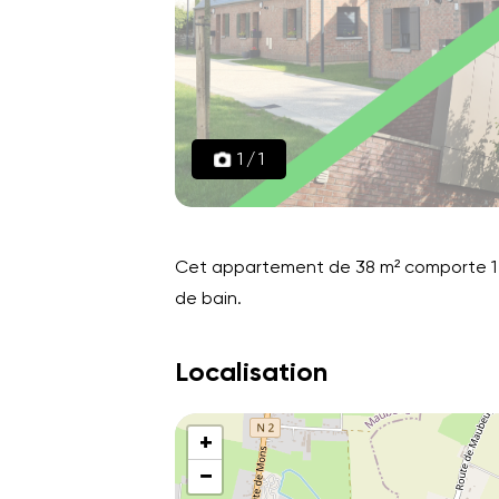
1
/
1
Cet appartement de 38 m² comporte 1 be
de bain.
Localisation
+
−