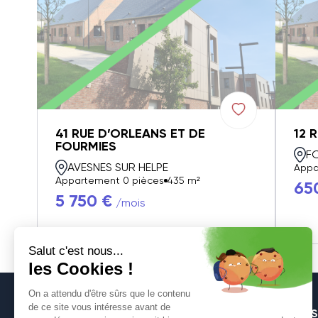
41 RUE D’ORLEANS ET DE
12 
FOURMIES
F
AVESNES SUR HELPE
Appa
Appartement 0 pièces
435 m²
65
5 750 €
/mois
S