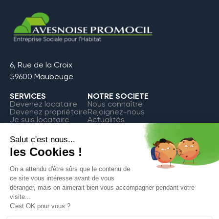
6, Rue de la Croix
59600 Maubeuge
SERVICES
NOTRE SOCIETE
Devenez locataire
Nous connaître
Devenez propriétaire
Rejoignez-nous
Je suis locataire
Actualités
FAQ
Contact
Espace Locataire