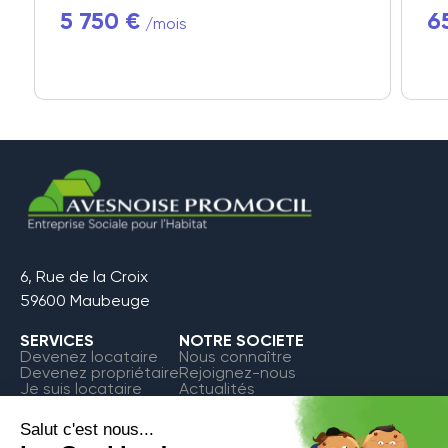
5 750 €
6
/mois
6, Rue de la Croix
59600 Maubeuge
SERVICES
NOTRE SOCIETE
Devenez locataire
Nous connaître
Devenez propriétaire
Rejoignez-nous
Je suis locataire
Actualités
FAQ
Contact