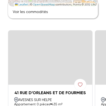
Leaflet
|
©
OpenStreetMap
contributors, Points © 2012 LINZ
Voir les commodités
41 RUE D’ORLEANS ET DE FOURMIES
AVESNES SUR HELPE
Appartement 0 pièces
435 m²
Ap