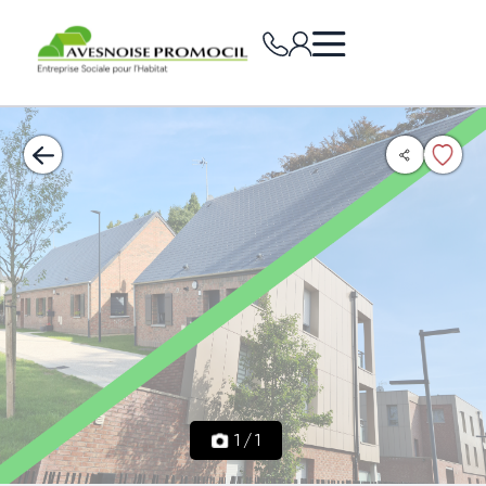
1
/
1