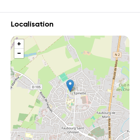
Localisation
+
−